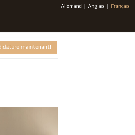
Allemand
Anglais
Français
didature maintenant!