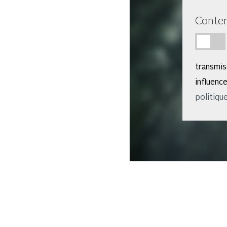
Conten
transmi
influenc
politique