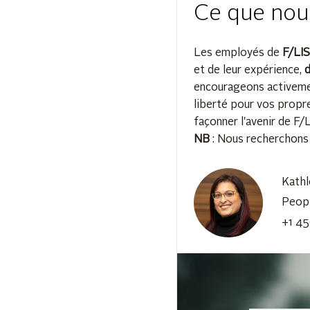
Ce que nous
Les employés de
F/LI
et de leur expérience,
d
encourageons activem
liberté pour vos propre
façonner l'avenir de 
NB
: Nous recherchons 
Kath
Peopl
+1 45