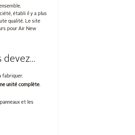
 ensemble.
iété, établi il y a plus
te qualité. Le site
eurs pour Air New
devez...
 fabriquer.
ne unité complète
.
à panneaux et les