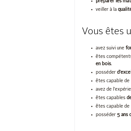
préparer les mat
veiller à la
qualit
Vous êtes u
avez suivi une
fo
êtes compétents
en bois
.
posséder
d'exce
êtes capable de 
avez de l'expéri
êtes capables
de
êtes capable de t
posséder
5 ans 