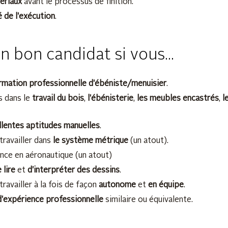
ériaux
avant le processus de finition.
é de l'exécution
.
n bon candidat si vous...
rmation professionnelle d'ébéniste/menuisier
.
 dans le
travail du bois
,
l'ébénisterie
,
les meubles encastrés
,
l
llentes aptitudes manuelles
.
travailler dans
le système métrique
(un atout).
ence en aéronautique (un atout)
 lire
et
d'interpréter des dessins
.
ravailler à la fois de façon
autonome
et
en équipe
.
d'expérience professionnelle
similaire ou équivalente.