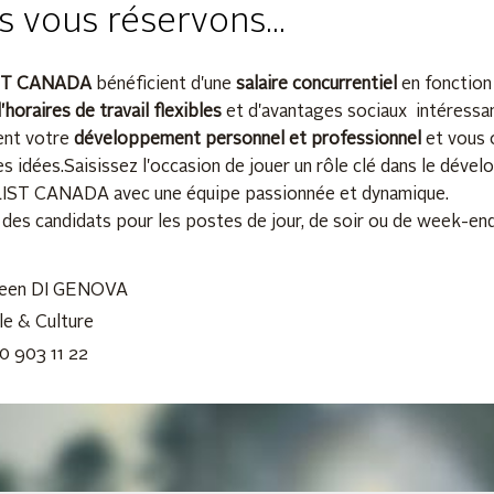
 vous réservons...
ST CANADA
bénéficient d'une
salaire concurrentiel
en fonctio
'horaires de travail flexibles
et d'avantages sociaux intéressa
ent votre
développement personnel et professionnel
et vous o
s idées.Saisissez l'occasion de jouer un rôle clé dans le déve
F/LIST CANADA avec une équipe passionnée et dynamique.
des candidats pour les postes de jour, de soir ou de week-end
leen DI GENOVA
e & Culture
0 903 11 22